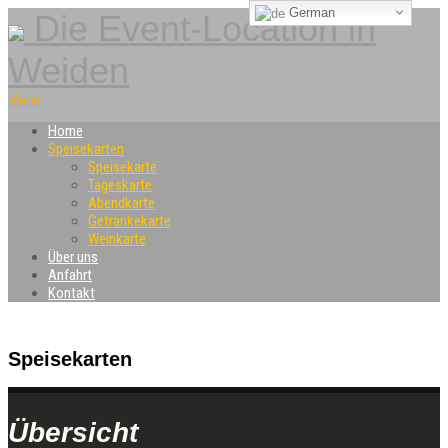
German
Die Event-Location in
Weiden
Menu
Home
Speisekarten
Speisekarte
Tageskarte
Abendkarte
Getränkekarte
Weinkarte
Über uns
Anfahrt
Kontakt
Speisekarten
Übersicht