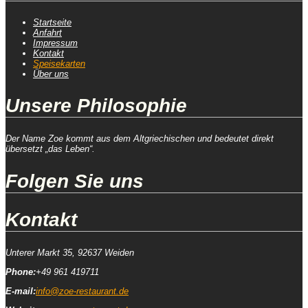
Startseite
Anfahrt
Impressum
Kontakt
Speisekarten
Über uns
Unsere Philosophie
Der Name Zoe kommt aus dem Altgriechischen und bedeutet direkt
übersetzt „das Leben“.
Folgen Sie uns
Kontakt
Unterer Markt 35, 92637 Weiden
Phone:
+49 961 419711
E-mail:
info@zoe-restaurant.de